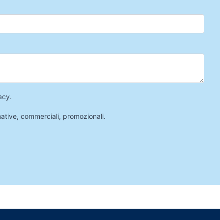
acy
.
mative, commerciali, promozionali.