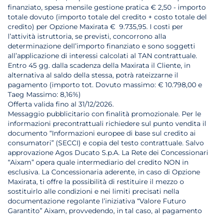
finanziato, spesa mensile gestione pratica € 2,50 - importo
totale dovuto (importo totale del credito + costo totale del
credito) per Opzione Maxirata € 9.735,95. I costi per
l’attività istruttoria, se previsti, concorrono alla
determinazione dell’importo finanziato e sono soggetti
all’applicazione di interessi calcolati al TAN contrattuale.
Entro 45 gg. dalla scadenza della Maxirata il Cliente, in
alternativa al saldo della stessa, potrà rateizzarne il
pagamento (importo tot. Dovuto massimo: € 10.798,00 e
Taeg Massimo: 8,16%)
Offerta valida fino al 31/12/2026.
Messaggio pubblicitario con finalità promozionale. Per le
informazioni precontrattuali richiedere sul punto vendita il
documento “Informazioni europee di base sul credito ai
consumatori” (SECCI) e copia del testo contrattuale. Salvo
approvazione Agos Ducato S.p.A. La Rete dei Concessionari
“Aixam” opera quale intermediario del credito NON in
esclusiva. La Concessionaria aderente, in caso di Opzione
Maxirata, ti offre la possibilità di restituire il mezzo o
sostituirlo alle condizioni e nei limiti precisati nella
documentazione regolante l’iniziativa “Valore Futuro
Garantito” Aixam, provvedendo, in tal caso, al pagamento